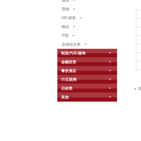
成本
>
营销
>
HR.财务
>
物业
>
IT部
>
其他综合类
>
制造/汽车/服饰
金融投资
餐饮酒店
IT/互联网
石材类
其
其他