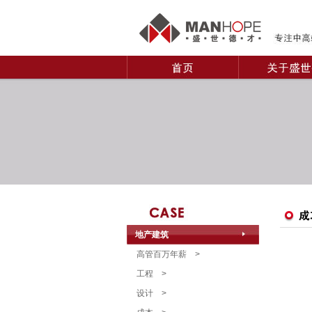
地产建筑
高管百万年薪
>
工程
>
设计
>