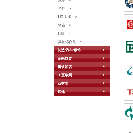
成本
>
营销
>
HR.财务
>
物业
>
IT部
>
其他综合类
>
制造/汽车/服饰
金融投资
餐饮酒店
IT/互联网
石材类
其他