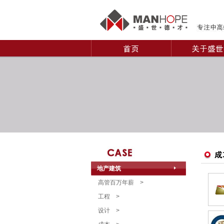
地产建筑
高管百万年薪
>
工程
>
设计
>