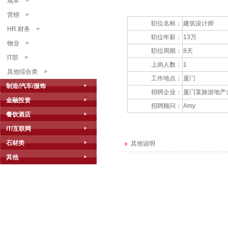
成本
>
营销
>
职位名称：
建筑设计师
HR.财务
>
职位年薪：
13万
物业
>
职位周期：
8天
IT部
>
上岗人数：
1
其他综合类
>
工作地点：
厦门
制造/汽车/服饰
招聘企业：
厦门某旅游地产
金融投资
招聘顾问：
Amy
餐饮酒店
IT/互联网
石材类
其他说明
其他