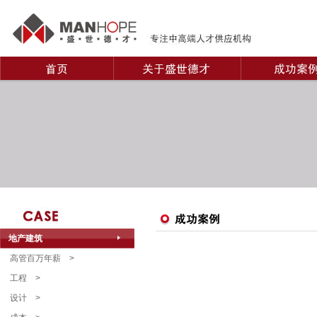
地产建筑
高管百万年薪
>
工程
>
设计
>