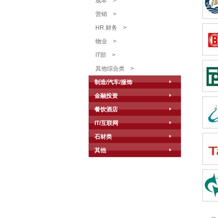
成本
>
营销
>
HR.财务
>
物业
>
IT部
>
其他综合类
>
制造/汽车/服饰
金融投资
餐饮酒店
IT/互联网
石材类
其他