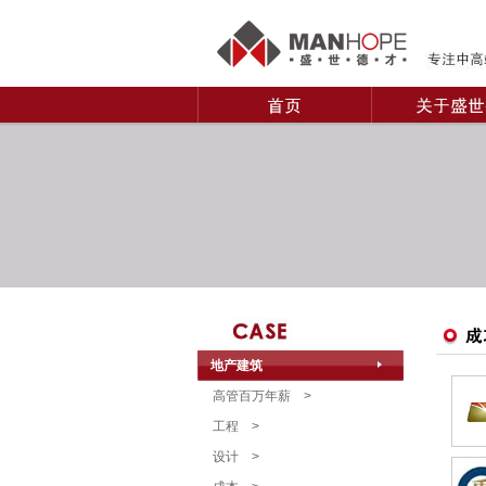
地产建筑
高管百万年薪
>
工程
>
设计
>