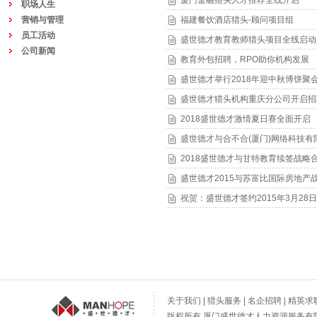
厦门金融猎头人才推荐全线开启
职场人生
营销与管理
福建餐饮酒店猎头-顾问项目组
员工活动
盛世德才教育教师猎头项目全线启动
公司新闻
教育外包招聘，RPO助你机构发展
盛世德才举行2018年迎中秋博饼聚
盛世德才猎头机构重庆分公司开启招
2018盛世德才激情夏日赛全面开启
盛世德才与合不合(厦门)网络科技有
2018盛世德才与甘特教育续签战略
盛世德才2015与苏富比国际房地产
祝贺：盛世德才签约2015年3月2
关于我们
|
猎头服务
|
名企招聘
|
精英求
版权所有 厦门盛世德才人力资源服务有限公