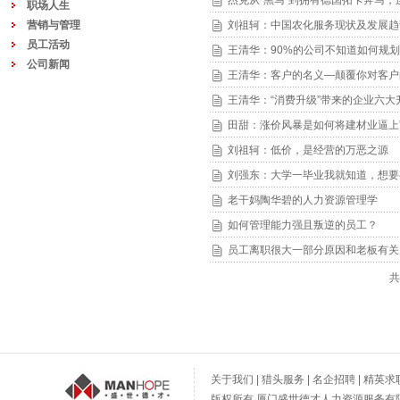
杰克从“黑马”到拥有德国拓卡奔马，
职场人生
营销与管理
刘祖轲：中国农化服务现状及发展趋
员工活动
王清华：90%的公司不知道如何规
公司新闻
王清华：客户的名义—颠覆你对客户
王清华：“消费升级”带来的企业六大
田甜：涨价风暴是如何将建材业逼上”
刘祖轲：低价，是经营的万恶之源
刘强东：大学一毕业我就知道，想要
老干妈陶华碧的人力资源管理学
如何管理能力强且叛逆的员工？
员工离职很大一部分原因和老板有关
共
关于我们
|
猎头服务
|
名企招聘
|
精英求
版权所有 厦门盛世德才人力资源服务有限公