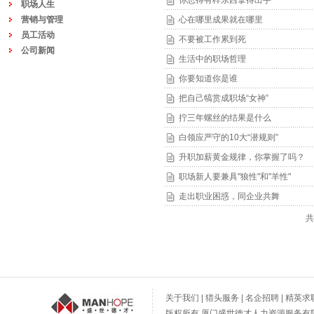
你总得有样东西拿得出手
职场人生
营销与管理
心在哪里成果就在哪里
员工活动
不要被工作累到死
公司新闻
生活中的职场哲理
你要知道你是谁
把自己犒赏成职场“女神”
拧三年螺丝的结果是什么
白领应严守的10大“潜规则”
升职加薪黄金规律，你掌握了吗？
职场新人要兼具"狼性"和"羊性"
走出职业困惑，同企业共舞
共
关于我们
|
猎头服务
|
名企招聘
|
精英求
版权所有 厦门盛世德才人力资源服务有限公